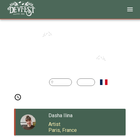
Opening
Keynote - Advice
Well Taken
Conference
Discovery
Beginner
Thursday 09:00
Jules Verne
Dasha Ilina
Artist
Paris, France