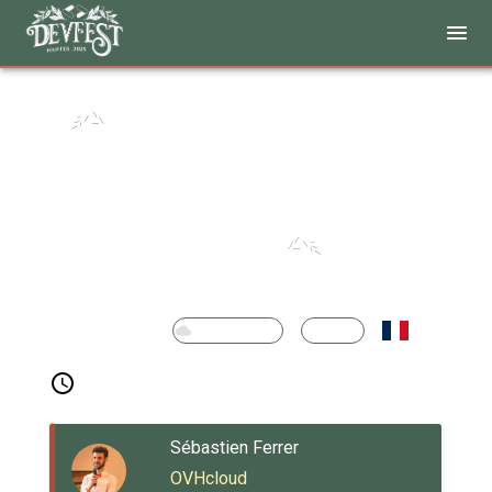
Détectives de la
prod : résoudre
l’enquête avant le
crash
Conference
Cloud & DevOps
Beginner
Thursday 11:10
Belem
Sébastien Ferrer
OVHcloud