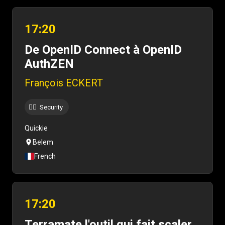
17:20
De OpenID Connect à OpenID
AuthZEN
François ECKERT
Security
🐱‍💻
Quickie
Belem
French
17:20
Terramate l'outil qui fait scaler